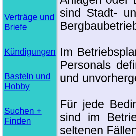
sind Stadt- u
Verträge und
Bergbaubetrie
Briefe
Im Betriebspl
Kündigungen
Personals def
Basteln und
und unvorherg
Hobby
Für jede Bedi
Suchen +
sind im Betri
Finden
seltenen Fälle