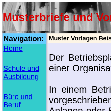
Musterbriefe und Vo
Navigation:
Muster Vorlagen Beis
Home
Der Betriebsp
einer Organisa
Schule und
Ausbildung
In einem Betr
Büro und
vorgeschriebe
Beruf
Anlagen oder E