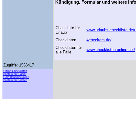
Kündigung, Formular und weitere Inf
Checkliste für
www.urlaubs-checkliste.de/u
Urlaub
Checklisten
4checkers.de/
Checklisten für
www.checklisten-online.net/
alle Fälle
Zugriffe: 1558417
Online Checklisten
Basteln mit Papier
Holz Bauanleitungen
Basteln mit Piraten