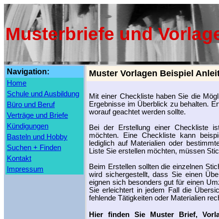
Musterbriefe und Vorlag
Navigation:
Muster Vorlagen Beispiel Anle
Home
Schule und Ausbildung
Mit einer Checkliste haben Sie die Mögli
Ergebnisse im Überblick zu behalten. Er
Büro und Beruf
worauf geachtet werden sollte.
Verträge und Briefe
Kündigungen
Bei der Erstellung einer Checkliste 
möchten. Eine Checkliste kann beispi
Basteln und Hobby
lediglich auf Materialien oder bestimm
Suchen + Finden
Liste Sie erstellen möchten, müssen Stic
Kontakt
Beim Erstellen sollten die einzelnen St
Impressum
wird sichergestellt, dass Sie einen Üb
eignen sich besonders gut für einen Umz
Sie erleichtert in jedem Fall die Übers
fehlende Tätigkeiten oder Materialien rec
Hier finden Sie Muster Brief, Vor