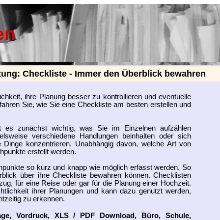
en
itung: Checkliste - Immer den Überblick bewahren
chkeit, ihre Planung besser zu kontrollieren und eventuelle
fahren Sie, wie Sie eine Checkliste am besten erstellen und
ist es zunächst wichtig, was Sie im Einzelnen aufzählen
elsweise verschiedene Handlungen beinhalten oder sich
te Dinge konzentrieren. Unabhängig davon, welche Art von
hpunkte erstellt werden.
ichpunkte so kurz und knapp wie möglich erfasst werden. So
erblick über ihre Checkliste bewahren können. Checklisten
ug, für eine Reise oder gar für die Planung einer Hochzeit.
ichtlichkeit ihrer Planungen und kann dazu genutzt werden,
htzeitig zu erkennen.
lage, Vordruck, XLS / PDF Download, Büro, Schule,