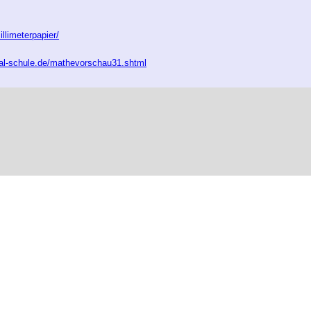
llimeterpapier/
ial-schule.de/mathevorschau31.shtml