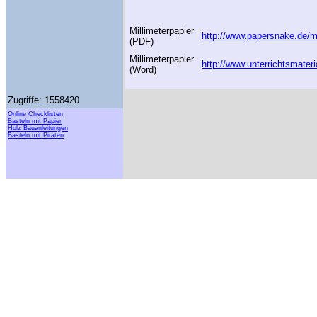
Millimeterpapier
http://www.papersnake.de/mi
(PDF)
Millimeterpapier
http://www.unterrichtsmater
(Word)
Zugriffe: 1558420
Online Checklisten
Basteln mit Papier
Holz Bauanleitungen
Basteln mit Piraten