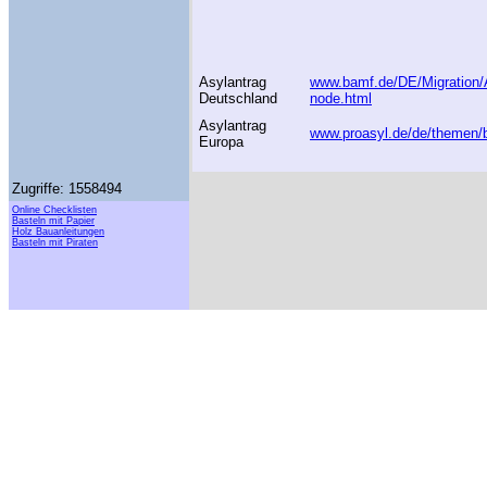
Asylantrag
www.bamf.de/DE/Migration/As
Deutschland
node.html
Asylantrag
www.proasyl.de/de/themen/ba
Europa
Zugriffe: 1558494
Online Checklisten
Basteln mit Papier
Holz Bauanleitungen
Basteln mit Piraten