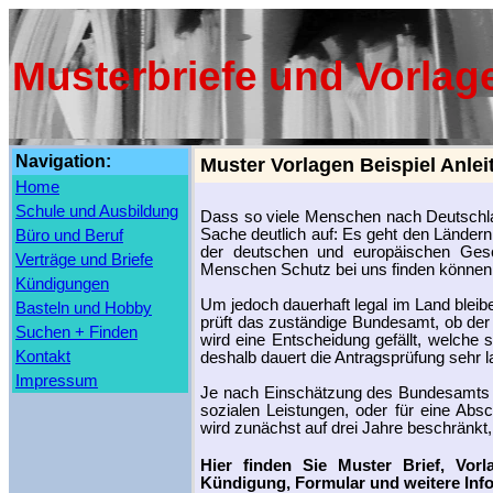
Musterbriefe und Vorlag
Navigation:
Muster Vorlagen Beispiel Anlei
Home
Schule und Ausbildung
Dass so viele Menschen nach Deutschla
Sache deutlich auf: Es geht den Ländern 
Büro und Beruf
der deutschen und europäischen Geschi
Verträge und Briefe
Menschen Schutz bei uns finden können
Kündigungen
Um jedoch dauerhaft legal im Land bleib
Basteln und Hobby
prüft das zuständige Bundesamt, ob der A
Suchen + Finden
wird eine Entscheidung gefällt, welche
Kontakt
deshalb dauert die Antragsprüfung sehr 
Impressum
Je nach Einschätzung des Bundesamts ka
sozialen Leistungen, oder für eine Ab
wird zunächst auf drei Jahre beschränkt,
Hier finden Sie Muster Brief, Vor
Kündigung, Formular und weitere Inf