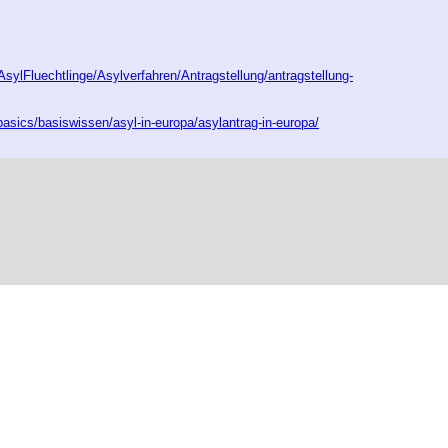
ylFluechtlinge/Asylverfahren/Antragstellung/antragstellung-
sics/basiswissen/asyl-in-europa/asylantrag-in-europa/