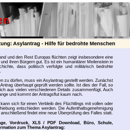
en
tung: Asylantrag - Hilfe für bedrohte Menschen
nd und den Rest Europas flüchten zeigt insbesondere eine
und ihren Bürgern gut. Es ist ein humanitärer Meilenstein in
chte, dass politisch verfolgte und militärisch bedrohte
.
en zu dürfen, muss ein Asylantrag gestellt werden. Zunächst
ntrag überhaupt geprüft werden sollte. Ist dies der Fall, so
 sich aus vielen verschiedenen Details zusammenfügt. Auch
lange und kommt der Antragsflut kaum nach.
nn sich für einen Verbleib des Flüchtlings mit vollen oder
schiebung entschieden werden. Die Aufenthaltsgenehmigung
 anschließend findet eine neue Überprüfung des Falles statt.
lage, Vordruck, XLS / PDF Download, Büro, Schule,
ormation zum Thema Asylantrag: